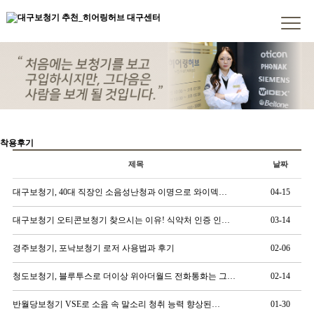
대구보청기 추천_히어링허브 대구센터
대구보청기 히어링허브 청각솔루션 네트워크, 달서구보청기, 반월당보청기, 수성구보청기, 경산보청기, 보청기가격, 대구보청기추천, 대구난청, 대구보청기지원금, 안동보청기, 경북보청기, 노인보청기, 대구중구보청기, 범어역 2번 출구
대구보청기 추천_히어링허브 대구센터
대구보청기 히어링허브 청각솔루션 네트워크, 달서구보청기, 반월당보청기, 수성구보청기, 경산보청기, 보청기가격, 대구보청기추천, 대구난청, 대구보청기지원금, 안동보청기, 경북보청기, 노인보청기, 대구중구보청기, 범어역 2번 출구
착용후기
제목
날짜
대구보청기, 40대 직장인 소음성난청과 이명으로 와이덱…
04-15
대구보청기 오티콘보청기 찾으시는 이유! 식약처 인증 인…
03-14
경주보청기, 포낙보청기 로저 사용법과 후기
02-06
청도보청기, 블루투스로 더이상 위아더월드 전화통화는 그…
02-14
반월당보청기 VSE로 소음 속 말소리 청취 능력 향상된…
01-30