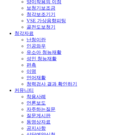
양이착용의 이점
보청기보조금
청각보조기기
VSE 가상음향피팅
골전도보청기
청각자료
난청이란
인공와우
유소아 청능재활
성인 청능재활
편측
이명
언어재활
청력검사 결과 확인하기
커뮤니티
착용사례
언론보도
자주하는질문
질문게시판
동영상자료
공지사항
상담예약신청