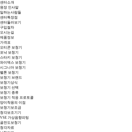
대구보청기 추천_히어링허브 대구센터
대구보청기 히어링허브 청각솔루션 네트워크, 달서구보청기, 반월당보청기, 수성구보청기, 경산보청기, 보청기가격, 대구보청기추천, 대구난청, 대구보청기지원금, 안동보청기, 경북보청기, 노인보청기, 대구중구보청기, 범어역 2번 출구
대구보청기 추천_히어링허브 대구센터
대구보청기 히어링허브 청각솔루션 네트워크, 달서구보청기, 반월당보청기, 수성구보청기, 경산보청기, 보청기가격, 대구보청기추천, 대구난청, 대구보청기지원금, 안동보청기, 경북보청기, 노인보청기, 대구중구보청기, 범어역 2번 출구
센터소개
원장 인사말
일하는사람들
센터특장점
센터둘러보기
구입절차
오시는길
제품정보
가격표
오티콘 보청기
포낙 보청기
스타키 보청기
와이덱스 보청기
시그니아 보청기
벨톤 보청기
보청기 브랜드
보청기상식
보청기 선택
보청기 종류
보청기 적응 프로토콜
양이착용의 이점
보청기보조금
청각보조기기
VSE 가상음향피팅
골전도보청기
청각자료