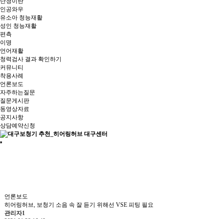
난청이란
인공와우
유소아 청능재활
성인 청능재활
편측
이명
언어재활
청력검사 결과 확인하기
커뮤니티
착용사례
언론보도
자주하는질문
질문게시판
동영상자료
공지사항
상담예약신청
언론보도
히어링허브, 보청기 소음 속 잘 듣기 위해선 VSE 피팅 필요
관리자1