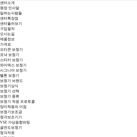
대구보청기 추천_히어링허브 대구센터
대구보청기 히어링허브 청각솔루션 네트워크, 달서구보청기, 반월당보청기, 수성구보청기, 경산보청기, 보청기가격, 대구보청기추천, 대구난청, 대구보청기지원금, 안동보청기, 경북보청기, 노인보청기, 대구중구보청기, 범어역 2번 출구
대구보청기 추천_히어링허브 대구센터
대구보청기 히어링허브 청각솔루션 네트워크, 달서구보청기, 반월당보청기, 수성구보청기, 경산보청기, 보청기가격, 대구보청기추천, 대구난청, 대구보청기지원금, 안동보청기, 경북보청기, 노인보청기, 대구중구보청기, 범어역 2번 출구
센터소개
원장 인사말
일하는사람들
센터특장점
센터둘러보기
구입절차
오시는길
제품정보
가격표
오티콘 보청기
포낙 보청기
스타키 보청기
와이덱스 보청기
시그니아 보청기
벨톤 보청기
보청기 브랜드
보청기상식
보청기 선택
보청기 종류
보청기 적응 프로토콜
양이착용의 이점
보청기보조금
청각보조기기
VSE 가상음향피팅
골전도보청기
청각자료