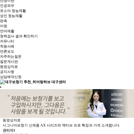
난청이란
인공와우
유소아 청능재활
성인 청능재활
편측
이명
언어재활
청력검사 결과 확인하기
커뮤니티
착용사례
언론보도
자주하는질문
질문게시판
동영상자료
공지사항
상담예약신청
동영상자료
시그니아보청기 신제품 AX 시리즈와 액티브 프로 특징과 가격 소개합니다.
관리자1