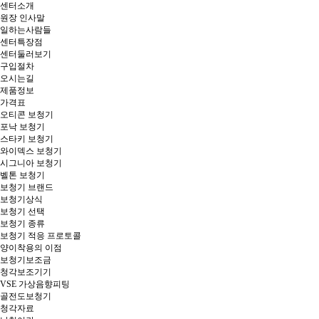
대구보청기 추천_히어링허브 대구센터
대구보청기 히어링허브 청각솔루션 네트워크, 달서구보청기, 반월당보청기, 수성구보청기, 경산보청기, 보청기가격, 대구보청기추천, 대구난청, 대구보청기지원금, 안동보청기, 경북보청기, 노인보청기, 대구중구보청기, 범어역 2번 출구
대구보청기 추천_히어링허브 대구센터
대구보청기 히어링허브 청각솔루션 네트워크, 달서구보청기, 반월당보청기, 수성구보청기, 경산보청기, 보청기가격, 대구보청기추천, 대구난청, 대구보청기지원금, 안동보청기, 경북보청기, 노인보청기, 대구중구보청기, 범어역 2번 출구
센터소개
원장 인사말
일하는사람들
센터특장점
센터둘러보기
구입절차
오시는길
제품정보
가격표
오티콘 보청기
포낙 보청기
스타키 보청기
와이덱스 보청기
시그니아 보청기
벨톤 보청기
보청기 브랜드
보청기상식
보청기 선택
보청기 종류
보청기 적응 프로토콜
양이착용의 이점
보청기보조금
청각보조기기
VSE 가상음향피팅
골전도보청기
청각자료