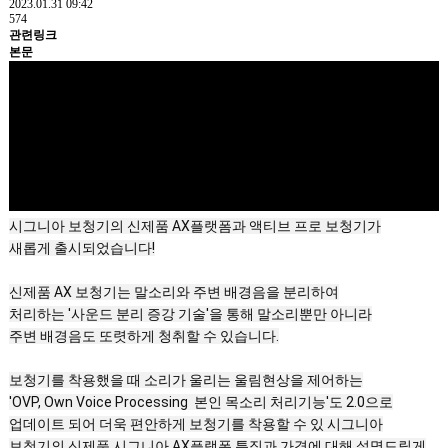
2023.01.31 09:42
574
관련링크
본문
시그니아 보청기의 신제품 AX플랫폼과 액티브 프로 보청기가

새롭게 출시되었습니다!

신제품 AX 보청기는 말소리와 주변 배경음을 분리하여

처리하는 '사운드 분리 증강 기술'을 통해 말소리뿐만 아니라

주변 배경음도 또렷하게 청취할 수 있습니다.

보청기를 착용했을 때 소리가 울리는 울림현상을 제어하는

'OVP, Own Voice Processing  본인 목소리 처리기능'도 2.0으로

업데이트 되어 더욱 편안하게 보청기를 착용할 수 있 시그니아

보청기의 신제품 시그니아 AX플랫폼 특징과 가격에 대해 설명드릴게